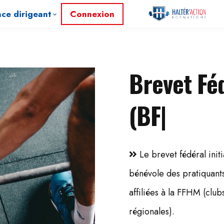
ce dirigeant
Connexion
Brevet Féd
(BF1)
|
Le brevet fédéral ini
bénévole des pratiquants
affiliées à la FFHM (clu
régionales).